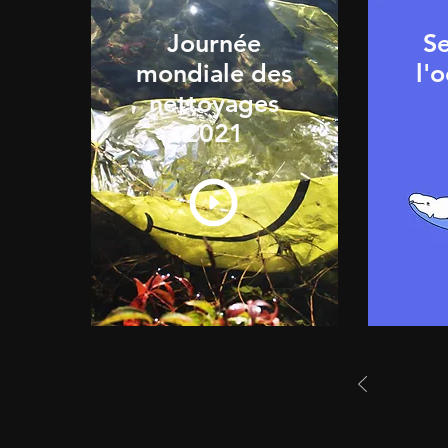
Journée
S
mondiale des
l'
nettoyages
2021