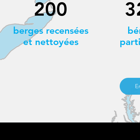
200
3
berges recensées
bé
et nettoyées
part
En