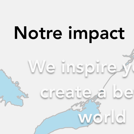
Notre impact
We inspire y
create a be
world