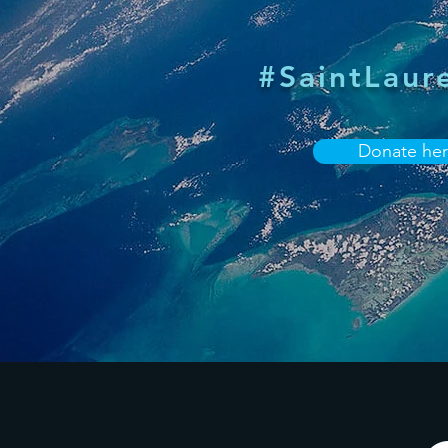
#SaintLaur
Donate he