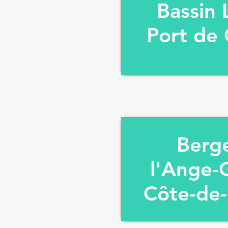
Bassin 
Port de
Berg
l'Ange-
Côte-de