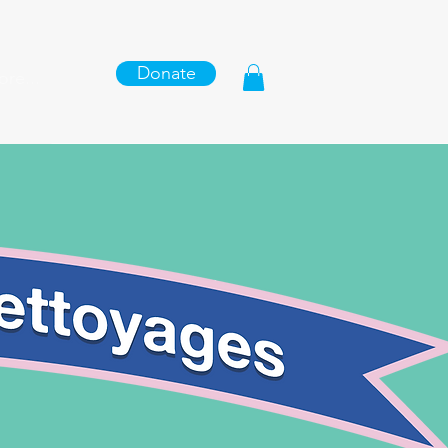
Donate
re...