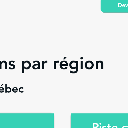
Dev
ons par région
uébec
Piste c