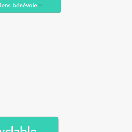
iens bénévole
yclable