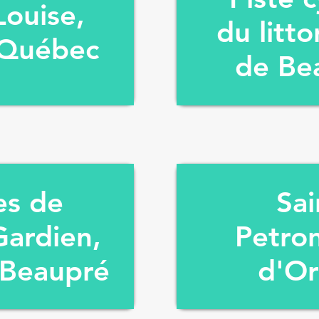
Louise,
du litto
 Québec
de Be
es de
Sai
Gardien,
Petroni
-Beaupré
d'Or