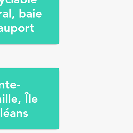
ral, baie
auport
nte-
lle, Île
léans