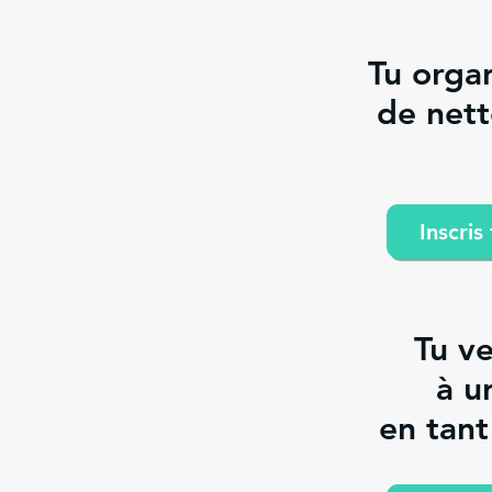
Tu orga
de net
Inscris
Tu ve
à u
en tan