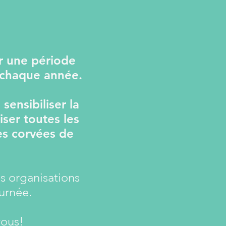
r une période
 chaque année.
sensibiliser la
iser toutes les
es corvées de
.
es organisations
urnée.
vous!