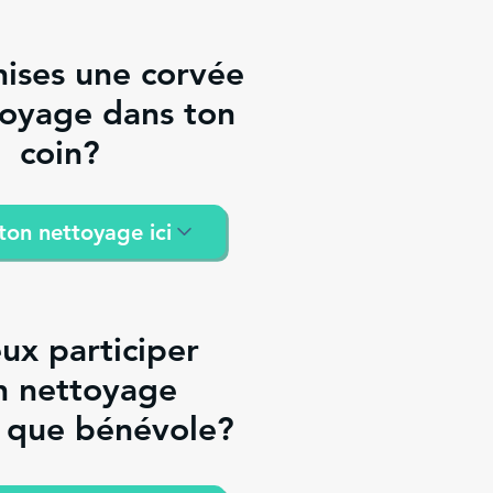
nises une corvée
toyage dans ton
coin?
 ton nettoyage ici
ux participer
n nettoyage
t que bénévole?