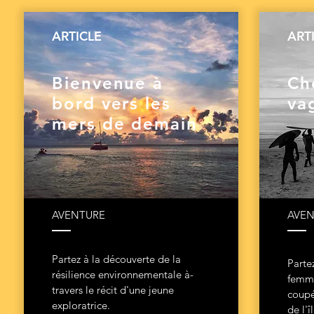
ARTICLE
ART
Bienvenue à
Ch
bord vers les
va
mers de demain
AVENTURE
AVEN
Partez à la découverte de la
Parte
résilience environnementale à-
femme
travers le récit d'une jeune
coupé
exploratrice.
de l'