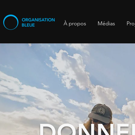
À propos
Médias
Pro
Faire une don
DONNER