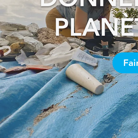
PLANÈ
Fai