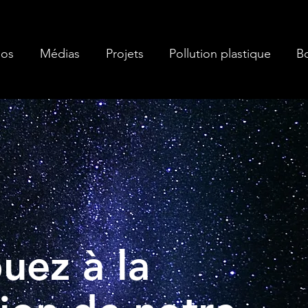
pos
Médias
Projets
Pollution plastique
B
uez à la