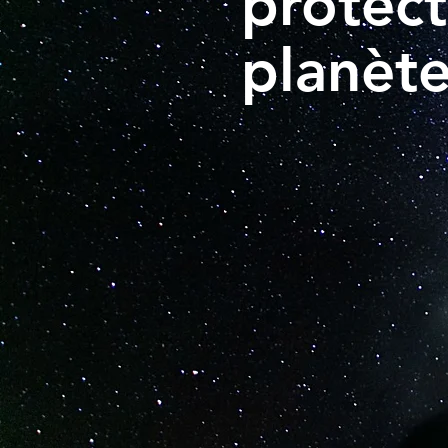
protec
planèt