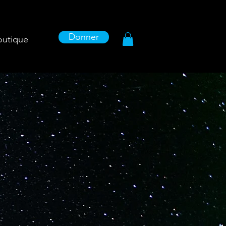
Donner
outique