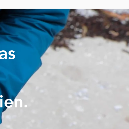
pas
ien.