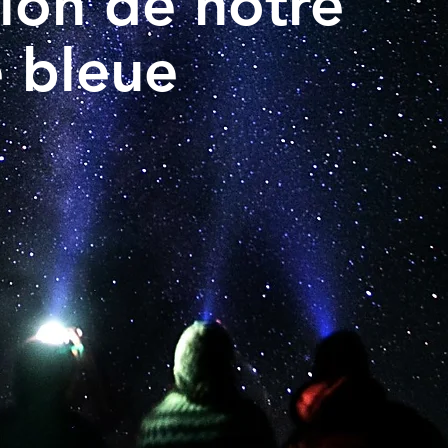
tion
de notre
e bleue