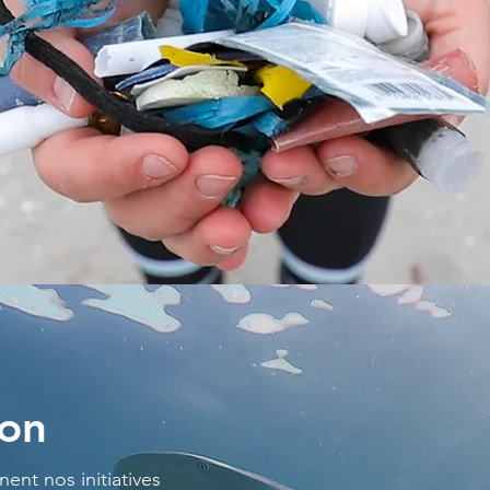
don
ent nos initiatives