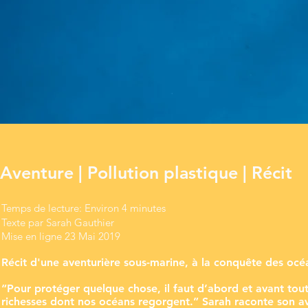
Aventure | Pollution plastique | Récit
Temps de lecture: Environ 4 minutes
Texte par Sarah Gauthier
Mise en ligne 23 Mai 2019
Récit d'une aventurière sous-marine, à la conquête des océa
“Pour protéger quelque chose, il faut d’abord et avant tout 
richesses dont nos océans regorgent.” Sarah raconte son a