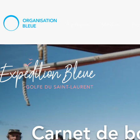
À propos
Médias
Pro
Carnet de b