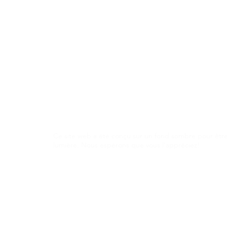
À propos
Notre contenu
L'Organisation Bleue
Éditorial
Contactez-nous
Vidéos
Ce site web a été conçu sur un fond sombre pour être
lumière. Nous espérons que vous l'appréciez!