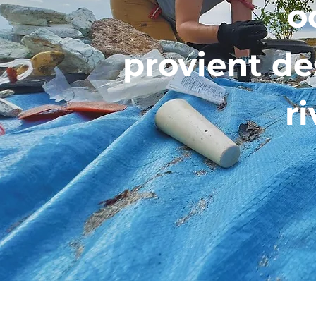
o
provient de
ri