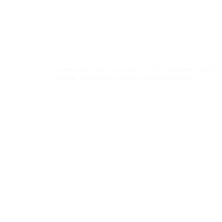
L'Organisation Bleue
Éditorial
Contactez-nous
Vidéos
Ce site web a été conçu sur un fond sombre pour être
lumière. Nous espérons que vous l'appréciez!