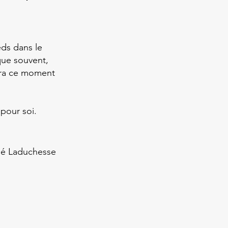
eds dans le
que souvent,
trera ce moment
 pour soi.
é Laduchesse