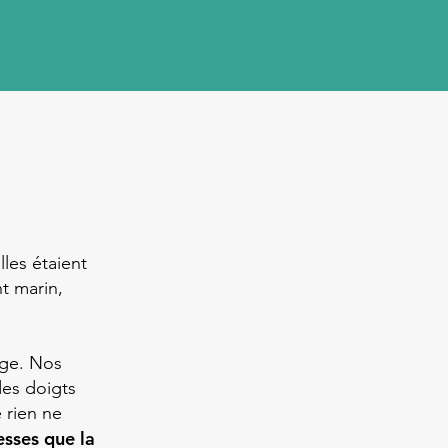
lles étaient
t marin,
age. Nos
des doigts
 rien ne
esses que la