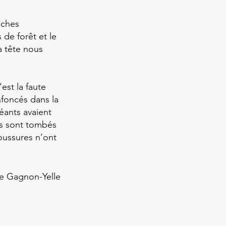
oches
de forêt et le
la tête nous
est la faute
nfoncés dans la
géants avaient
rps sont tombés
boussures n’ont
e Gagnon-Yelle