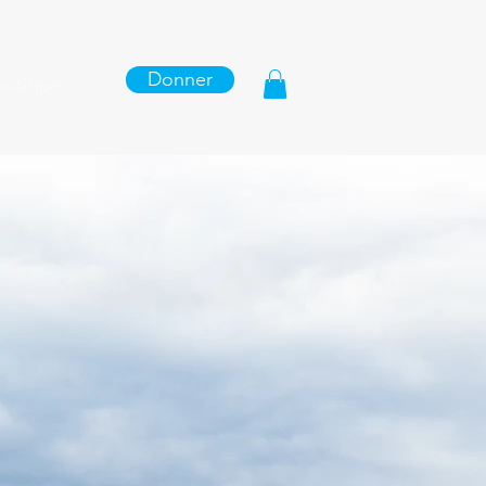
Donner
outique