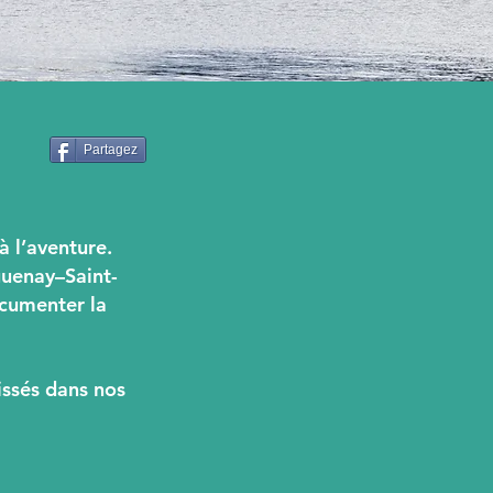
Partagez
à l’aventure.
guenay–Saint-
ocumenter la
issés dans nos