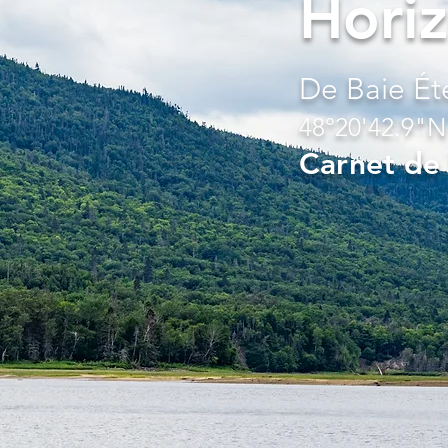
Horiz
De Baie Ét
48°20'42.9"N
Carnet de