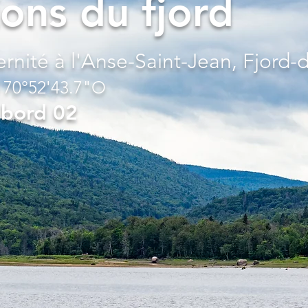
ons du fjord
ernité à l'Anse-Saint-Jean, Fjord
 70°52'43.7"O
 bord 02