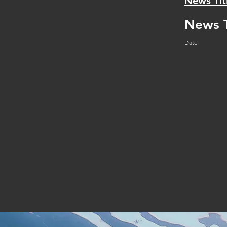
News Tit
News T
Date