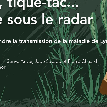
 tique-tac...
 sous le radar
dre la transmission de la maladie de L
in, Sonya Anvar, Jade Savage et Pierre Chuard
nor