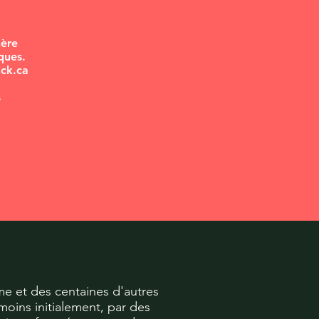
hère
ques.
ick.ca
s
yme et des centaines d'autres
oins initialement, par des