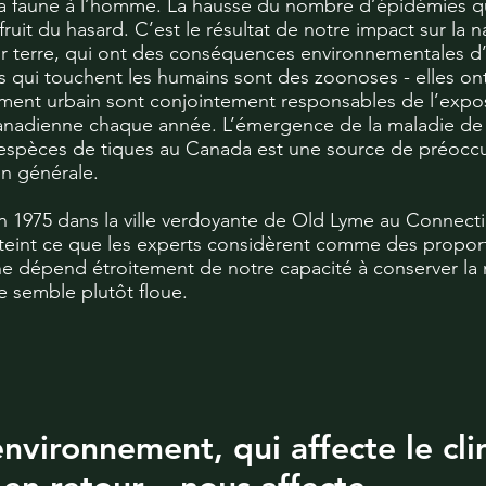
a faune à l’homme. La hausse du nombre d’épidémies qu
ruit du hasard. C’est le résultat de notre impact sur la n
 terre, qui ont des conséquences environnementales d
 qui touchent les humains sont des zoonoses - elles ont
ment urbain sont conjointement responsables de l’expos
canadienne chaque année. L’émergence de la maladie de 
es espèces de tiques au Canada est une source de préoccu
en générale.
en 1975 dans la ville verdoyante de Old Lyme au Connecti
tteint ce que les experts considèrent comme des propo
 dépend étroitement de notre capacité à conserver la na
e semble plutôt floue.
environnement, qui affecte le cli