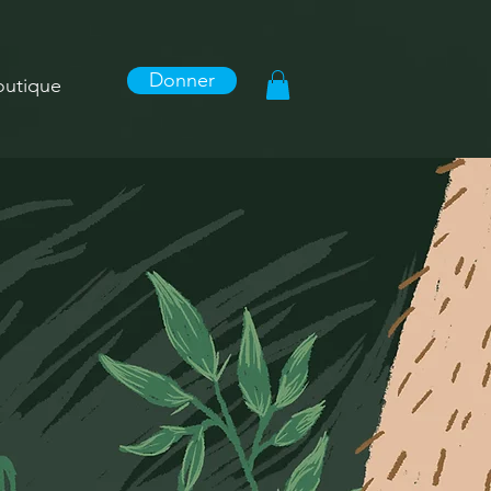
Donner
outique