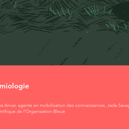
émiologie
s
ya Anvar, agente en mobilisation des connaissances, Jade Sava
ntifique de l’Organisation Bleue