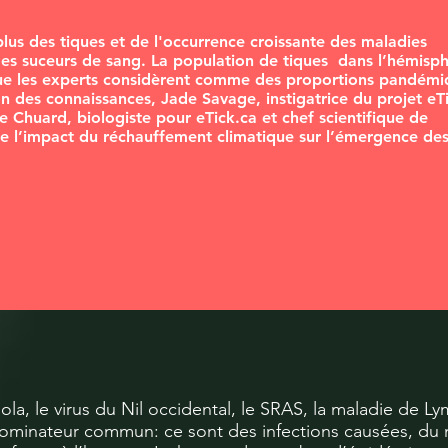
lus des tiques et de l'occurrence croissante des maladies
des suceurs de sang. La population de tiques dans l’hémisp
que les experts considèrent comme des proportions pandémi
n des connaissances, Jade Savage, instigatrice du projet eT
re Chuard, biologiste pour eTick.ca et chef scientifique de
de l’impact du réchauffement climatique sur l’émergence de
ola, le virus du Nil occidental, le SRAS, la maladie de L
ominateur commun: ce sont des infections causées, du m