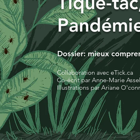
Tique-tac,
Pandémie
Dossier: mieux compren
Collaboration avec eTick.ca
Co-écrit par Anne-Marie Assel
Illustrations par Ariane O'con