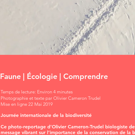
Faune | Écologie | Comprendre
Temps de lecture: Environ 4 minutes
Photographie et texte par Olivier Cameron Trudel
Mise en ligne 22 Mai 2019
Journée internationale de la biodiversité
Ce photo-reportage d’Olivier Cameron-Trudel biologiste de
message vibrant sur l’importance de la conservation de la b