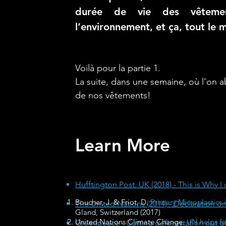
durée de vie des vêtemen
l’environnement, et ça, tout le
Voilà pour la partie 1.
La suite, dans une semaine, où l’on 
de nos vêtements!
Learn More
Hufftington Post. UK (2018) - This is Why I
Boucher, J. & Friot, D.
Primary Microplastics 
The United Nations
(2014) -
Declaration on
Gland, Switzerland (2017)
United Nations Climate Change.
UN helps fa
Greenpeace - Cutting deforestation out o