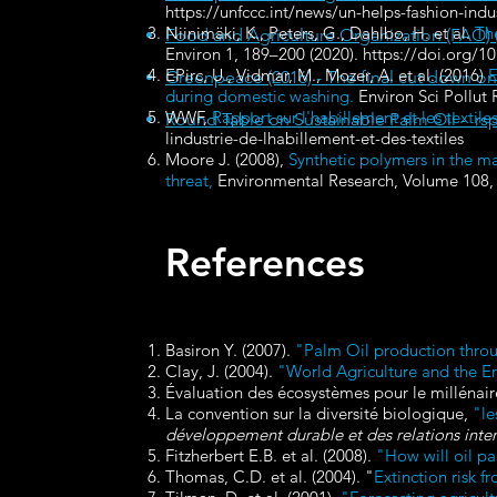
https://unfccc.int/news/un-helps-fashion-indu
Niinimäki, K., Peters, G., Dahlbo, H. et al.
The
Food and Agriculture Organization (FAO) (
Environ 1, 189–200 (2020).
https://doi.org/1
EPirc, U., Vidmar, M., Mozer, A. et al. (2016)
E
Greenpeace (2016) - The final cut down on 
during domestic washing.
Environ Sci Pollut 
WWF,
Rapport sur l'habillement et les textile
Round Table on Sustainable Palm Oil - rs
lindustrie-de-lhabillement-et-des-textiles
Moore J. (2008),
Synthetic polymers in the ma
threat,
Environmental Research, Volume 108, I
References
Basiron Y. (2007).
"Palm Oil production throu
Clay, J. (2004).
"World Agriculture and the 
Évaluation des écosystèmes pour le millénair
La convention sur la diversité biologique,
"le
développement durable et des relations inte
Fitzherbert E.B. et al. (2008).
"How will oil pa
Thomas, C.D. et al. (2004). "
Extinction risk 