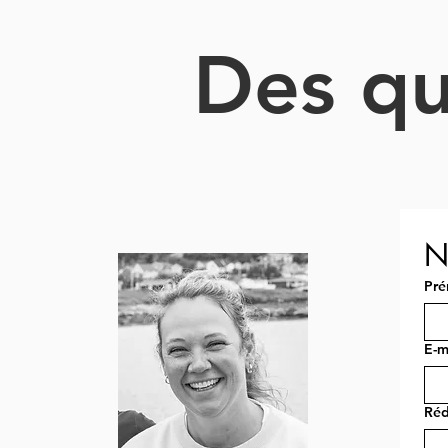
Des qu
N
Pr
E-m
Réd