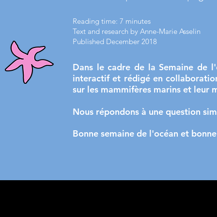
Reading time: 7 minutes
Text and research by Anne-Marie Asselin
Published December 2018
Dans le cadre de la Semaine de l'
interactif et rédigé en collaborat
sur les mammifères marins et leur m
Nous répondons à une question simp
Bonne semaine de l'océan et bonne