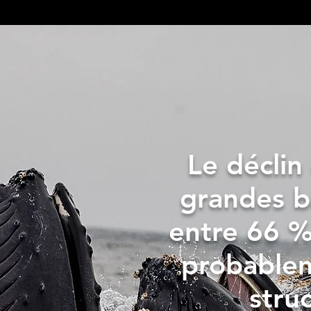
Le décli
grandes b
entre 66 %
probablem
struc