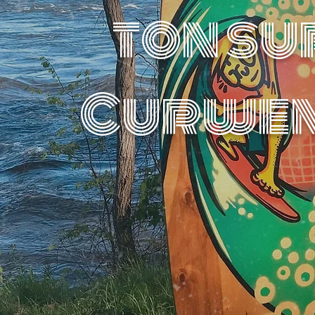
ton su
Curwen