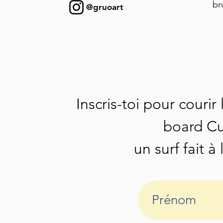
br
@gruoart
Inscris-toi pour couri
board C
un surf fait 