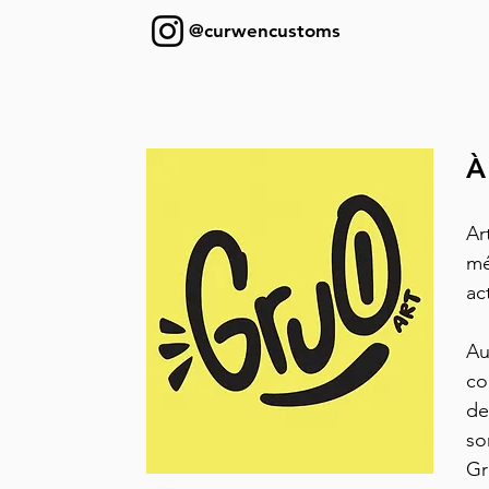
@curwencustoms
À
Ar
mé
ac
Au
co
de
so
Gr