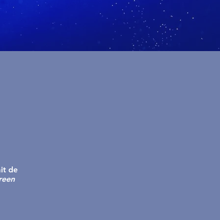
it de
reen