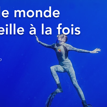
le monde
lle à la fois
p