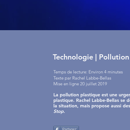
Technologie | Pollution
Temps de lecture: Environ 4 minutes
Texte par Rachel Labbe-Bellas
Mise en ligne 20 juillet 2019
La pollution plastique est une urge
plastique. Rachel Labbe-Bellas se d
la situation, mais propose aussi de
Stop.
Partagez