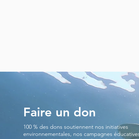
Faire un don
100 % des dons soutiennent nos initiatives
environnementales, nos campagnes éducatives