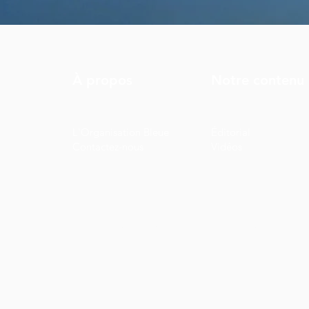
À propos
Notre contenu
L'Organisation Bleue
Éditorial
Contactez-nous
Vidéos
Ce site web a été conçu sur un fond sombre pour être
lumière. Nous espérons que vous l'appréciez!