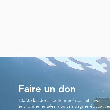
Faire un don
100 % des dons soutiennent nos initiatives
environnementales, nos campagnes éducatives