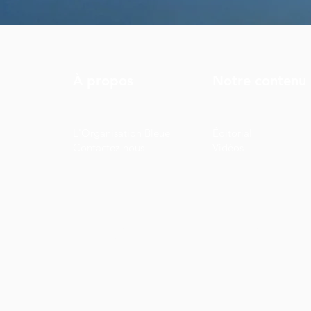
À propos
Notre contenu
L'Organisation Bleue
Éditorial
Contactez-nous
Vidéos
Ce site web a été conçu sur un fond sombre pour être
lumière. Nous espérons que vous l'appréciez!