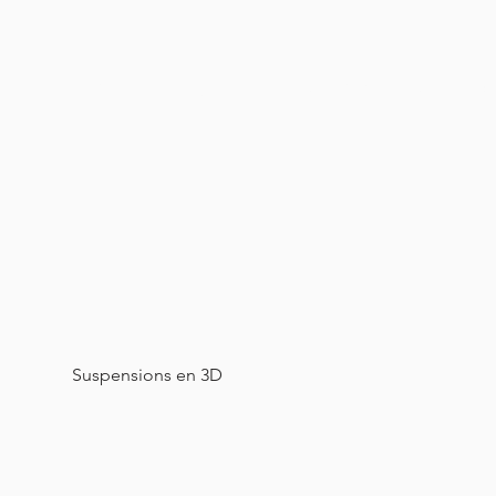
pos
Médias
Projets
Pollution plastique
B
Suspensions en 3D