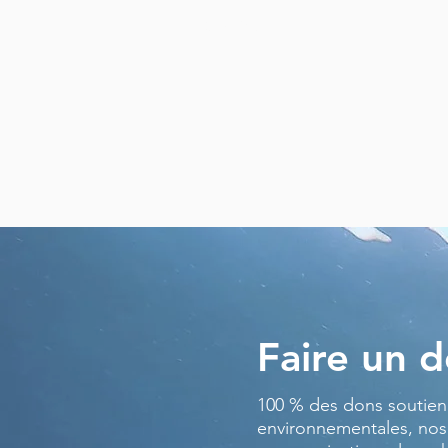
Previous
Faire un 
100 % des dons soutienn
environnementales, nos