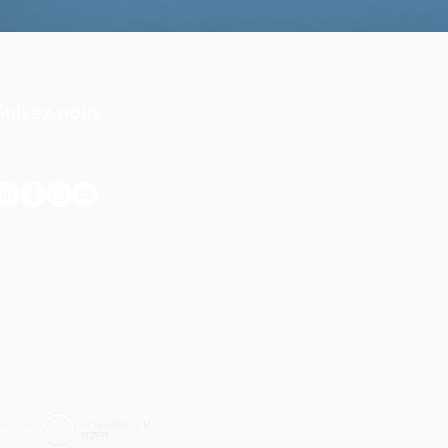
Suivez-nous
oins de
e par