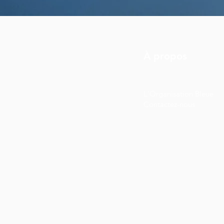
À propos
L'Organisation Bleue
Contactez-nous
Ce site web a été conçu 
lumière. Nous espérons q