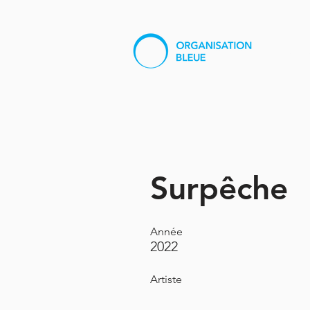
À pro
Surpêche
Année
2022
Artiste