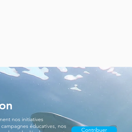
don
ent nos initiatives
 campagnes éducatives, nos
Contribuer