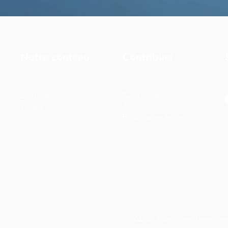
Notre contenu
Contribuer
Éditorial
Faire un don
Vidéos
Agir
Boutique en ligne
sur un fond sombre pour être plus économe en énergie, en utilisant m
ue vous l'appréciez!
2022 ©
Plateforme développé