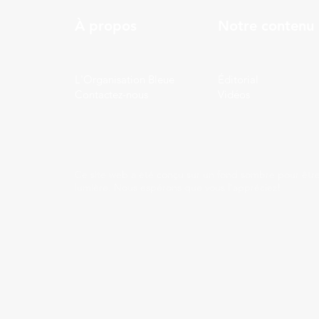
À propos
Notre contenu
L'Organisation Bleue
Éditorial
Contactez-nous
Vidéos
Ce site web a été conçu sur un fond sombre pour être
lumière. Nous espérons que vous l'appréciez!