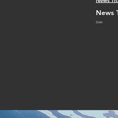
News Tit
News T
Date