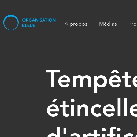
À propos
Médias
Pro
Tempêt
étincell
d'artifi