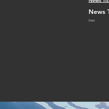
News Tit
News T
Date