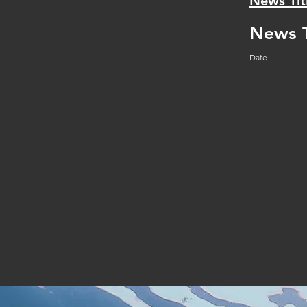
News Tit
News T
Date