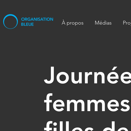
À propos
Médias
Pro
Journée
femmes 
filles d