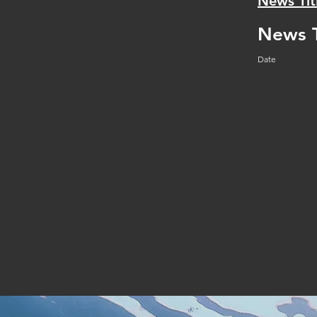
News Tit
News T
Date