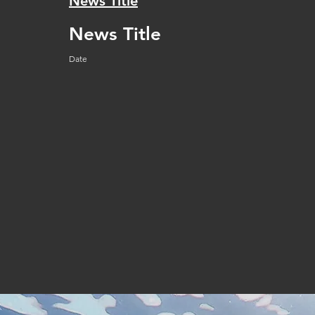
News Title
News Title
Date