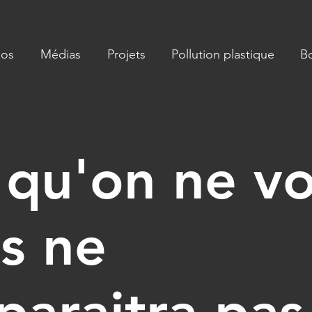
pos
Médias
Projets
Pollution plastique
B
 qu'on ne vo
s ne
paraitra pas