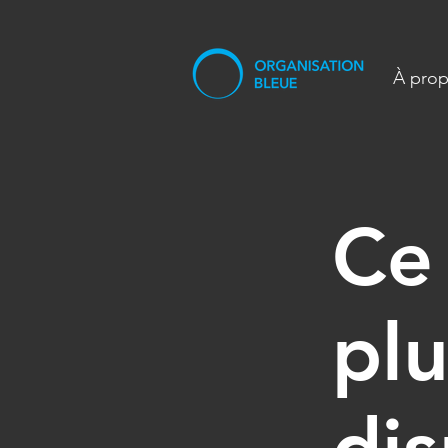
À pro
Ce
plu
dis