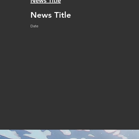
News Title
News Title
Date