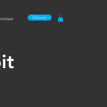
Donner
outique
it
 -