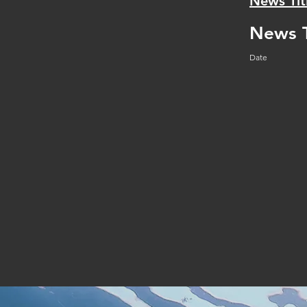
News Tit
News T
Date