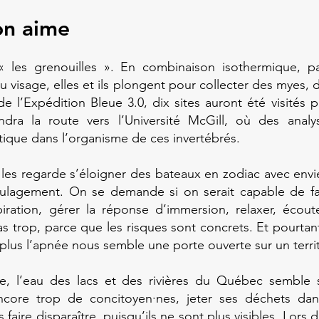
on aime
« les grenouilles ». En combinaison isothermique, p
 visage, elles et ils plongent pour collecter des myes,
 de l’Expédition Bleue 3.0, dix sites auront été visités 
ndra la route vers l’Université McGill, où des analy
tique dans l’organisme de ces invertébrés.
les regarde s’éloigner des bateaux en zodiac avec envie
oulagement. On se demande si on serait capable de f
piration, gérer la réponse d’immersion, relaxer, écou
s trop, parce que les risques sont concrets. Et pourtan
 plus l’apnée nous semble une porte ouverte sur un terri
ce, l’eau des lacs et des rivières du Québec semble
core trop de concitoyen·nes, jeter ses déchets da
s faire disparaître, puisqu’ils ne sont plus visibles. Lor