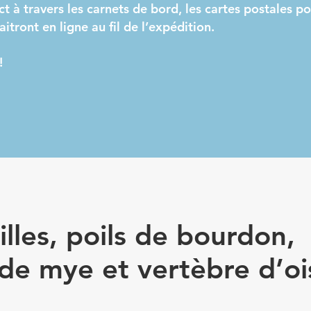
t à travers les carnets de bord, les cartes postales po
aitront en ligne au fil de l’expédition.
!
lles, poils de bourdon,
de mye et vertèbre d’o