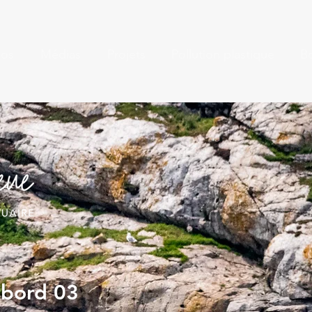
pos
Médias
Projets
Pollution plastique
B
 bord 03