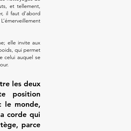
ts, et tellement,
, il faut d’abord
 L’émerveillement
; elle invite aux
 poids, qui permet
e celui auquel se
our.
entre les deux
e position
c le monde,
la corde qui
otège, parce