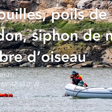
uilles, poils de
don, siphon de 
bre d’oiseau
erin
 69°42'33.0"W