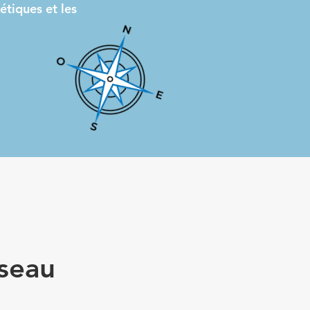
étiques et les
iseau