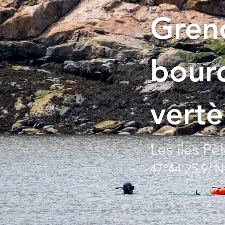
Greno
bour
vertè
Les îles Pèl
47°44'25.9"N