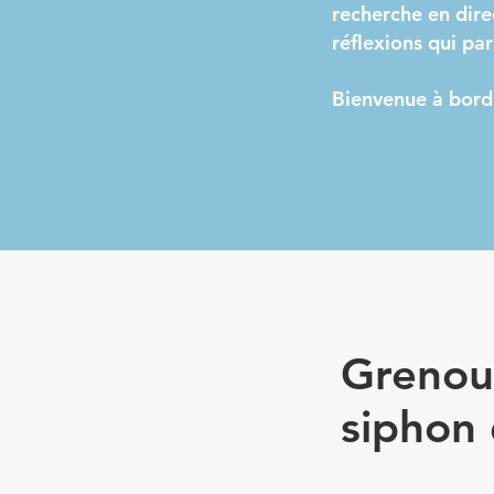
recherche en direc
réflexions qui par
Bienvenue à bord
Grenoui
siphon 