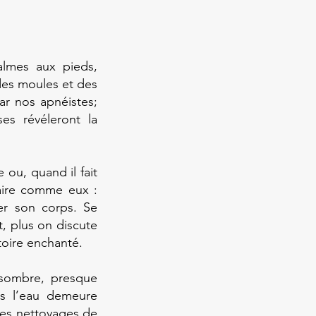
almes aux pieds,
 des moules et des
par nos apnéistes;
ses révéleront la
 ou, quand il fait
aire comme eux :
ter son corps. Se
t, plus on discute
toire enchanté.
 sombre, presque
ns l’eau demeure
s des nettoyages de