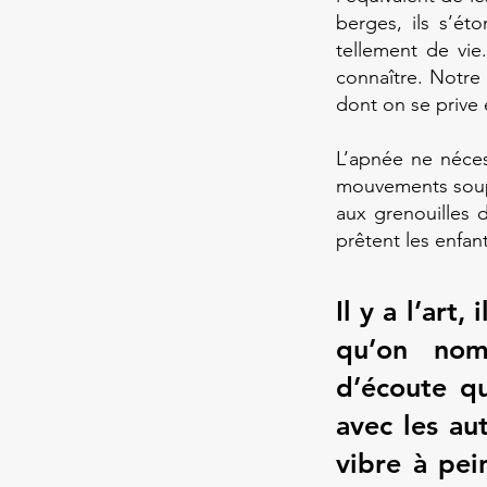
berges, ils s’ét
tellement de vie
connaître. Notre
dont on se prive 
L’apnée ne néces
mouvements souple
aux grenouilles 
prêtent les enfant
Il y a l’art,
qu’on nom
d’écoute q
avec les au
vibre à pei